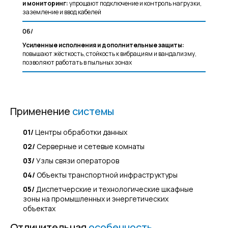
и мониторинг:
упрощают подключение и контроль нагрузки,
заземление и ввод кабелей
06/
Усиленные исполнения и дополнительные защиты:
повышают жёсткость, стойкость к вибрациям и вандализму,
позволяют работать в пыльных зонах
Применение
системы
Высокая грузоподъёмность каркас
Масштабирование от одного шкафа
01/
Центры обработки данных
Быстрый сервис: съёмные панели,
02/
Серверные и сетевые комнаты
организациям.
03/
Узлы связи операторов
Богатая экосистема аксессуаров 
04/
Объекты транспортной инфраструктуры
05/
Диспетчерские и технологические шкафные
Соответствие требованиям по пож
зоны на промышленных и энергетических
безопасности, поддержка типовы
объектах
Отличительная
особенность