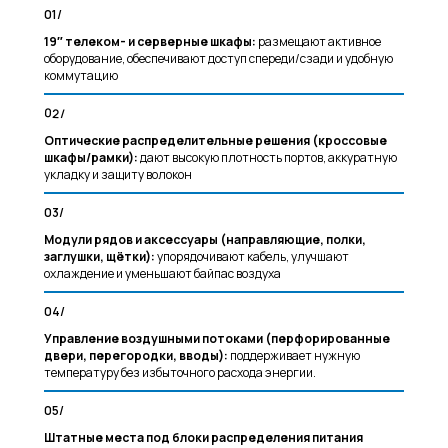
01/
19″ телеком- и серверные шкафы:
размещают активное
оборудование, обеспечивают доступ спереди/сзади и удобную
коммутацию
02/
Оптические распределительные решения (кроссовые
шкафы/рамки):
дают высокую плотность портов, аккуратную
укладку и защиту волокон
03/
Модули рядов и аксессуары (направляющие, полки,
заглушки, щётки):
упорядочивают кабель, улучшают
охлаждение и уменьшают байпас воздуха
04/
Управление воздушными потоками (перфорированные
двери, перегородки, вводы):
поддерживает нужную
температуру без избыточного расхода энергии.
05/
Штатные места под блоки распределения питания