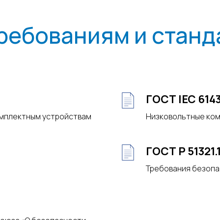
ребованиям и станд
ГОСТ IEC 614
омплектным устройствам
Низковольтные ком
ГОСТ Р 51321.
Требования безопа