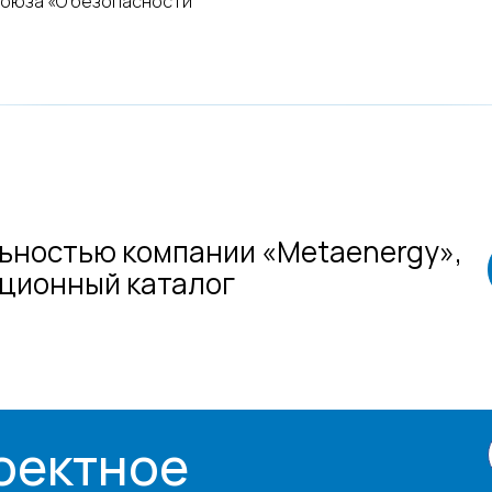
союза «О безопасности
ьностью компании «Metaenergy»,
ационный каталог
оектное