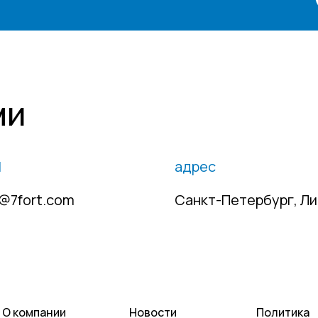
ми
l
адрес
e@7fort.com
Санкт-Петербург, Лиго
О компании
Новости
Политика