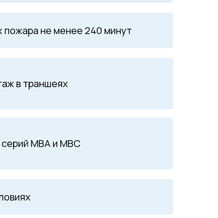
 пожара не менее 240 минут
таж в траншеях
 серий MBA и MBC
словиях