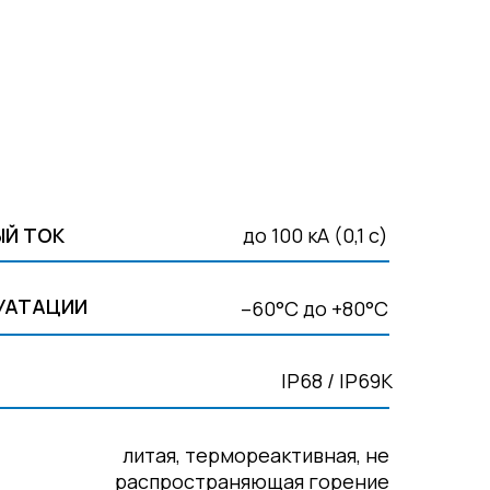
Й ТОК
до 100 кА (0,1 с)
УАТАЦИИ
–60°С до +80°С
IP68 / IP69К
литая, термореактивная, не
распространяющая горение