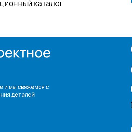
ационный каталог
оектное
е и мы свяжемся с
ения деталей