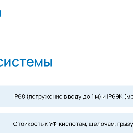
системы
IP68 (погружение в воду до 1 м) и IP69K 
Стойкость к УФ, кислотам, щелочам, грыз