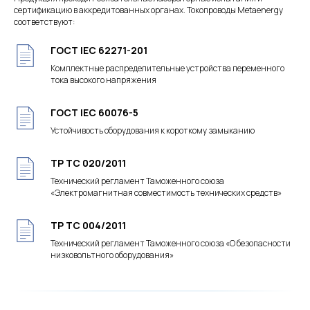
сертификацию в аккредитованных органах. Токопроводы Metaenergy
соответствуют:
ГОСТ IEC 62271-201
Комплектные распределительные устройства переменного
тока высокого напряжения
ГОСТ IEC 60076-5
Устойчивость оборудования к короткому замыканию
ТР ТС 020/2011
Технический регламент Таможенного союза
«Электромагнитная совместимость технических средств»
ТР ТС 004/2011
Технический регламент Таможенного союза «О безопасности
низковольтного оборудования»