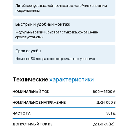
Литой корпус с высокой прочностью, устойчив к внешним
повреждениям
Быстрый и удобный монтаж
Модульные секции, быстрая стыковка, сокращение
сроков установки
Срок службы
Не менее 30 лет даже в экстремальных условиях
Технические
характеристики
НОМИНАЛЬНЫЙ ТОК
800 — 6300 А
НОМИНАЛЬНОЕ НАПРЯЖЕНИЕ
До 24 000 В
ЧАСТОТА
50 Гц
ДОПУСТИМЫЙ ТОК КЗ
до 130 кА (1 с)