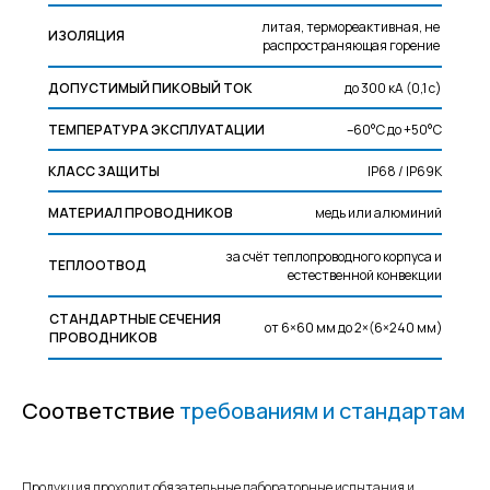
литая, термореактивная, не
ИЗОЛЯЦИЯ
распространяющая горение
ДОПУСТИМЫЙ ПИКОВЫЙ ТОК
до 300 кА (0,1 с)
ТЕМПЕРАТУРА ЭКСПЛУАТАЦИИ
–60°С до +50°С
КЛАСС ЗАЩИТЫ
IP68 / IP69К
МАТЕРИАЛ ПРОВОДНИКОВ
медь или алюминий
за счёт теплопроводного корпуса и
ТЕПЛООТВОД
естественной конвекции
СТАНДАРТНЫЕ СЕЧЕНИЯ
от 6×60 мм до 2×(6×240 мм)
ПРОВОДНИКОВ
Соответствие
требованиям и стандартам
Продукция проходит обязательные лабораторные испытания и