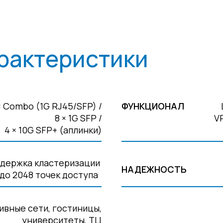
рактеристики
× Combo (1G RJ45/SFP) /
ФУНКЦИОНАЛ
8 × 1G SFP /
V
4 × 10G SFP+ (аплинки)
держка кластеризации
НАДЕЖНОСТЬ
 до 2048 точек доступа
ивные сети, гостиницы,
университеты, ТЦ